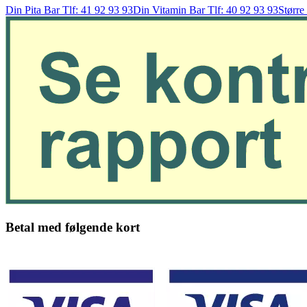
Din Pita Bar Tlf: 41 92 93 93
Din Vitamin Bar Tlf: 40 92 93 93
Større
Betal med følgende kort