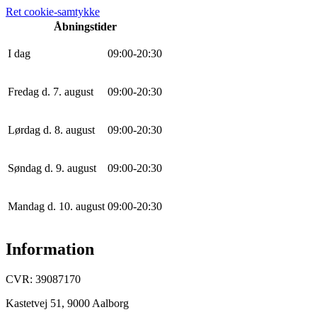
Ret cookie-samtykke
Åbningstider
I dag
0
9
:
0
0
-
20
:
30
Fredag d. 7. august
0
9
:
0
0
-
20
:
30
Lørdag d. 8. august
0
9
:
0
0
-
20
:
30
Søndag d. 9. august
0
9
:
0
0
-
20
:
30
Mandag d. 10. august
0
9
:
0
0
-
20
:
30
Information
CVR: 39087170
Kastetvej 51, 9000 Aalborg