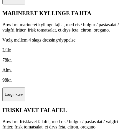
MARINERET KYLLINGE FAJITA
Bowl m. marineret kyllinge fajita, med ris / bulgur / pastasalat /
valgfri fritter, frisk tomatsalat, et drys feta, citron, oregano.
Vælg mellem 4 slags dressing/dyppelse.
Lille
78
kr.
Alm.
98
kr.
Læg i kurv
FRISKLAVET FALAFEL
Bowl m. frisklavet falafel, med ris / bulgur / pastasalat / valgfri
fritter, frisk tomatsalat, et drys feta, citron, oregano.