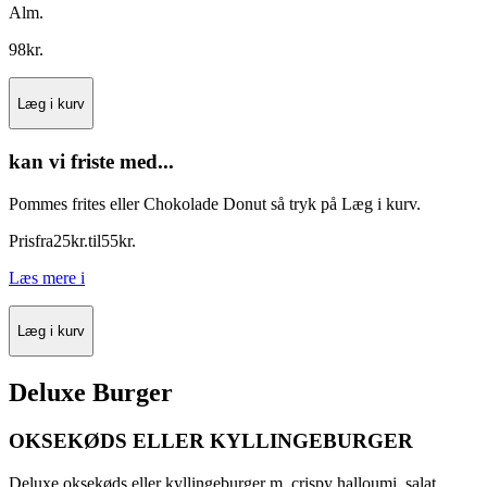
Alm.
98
kr.
Læg i kurv
kan vi friste med...
Pommes frites eller Chokolade Donut så tryk på Læg i kurv.
Pris
fra
25
kr.
til
55
kr.
Læs mere
i
Læg i kurv
Deluxe Burger
OKSEKØDS ELLER KYLLINGEBURGER
Deluxe oksekøds eller kyllingeburger m. crispy halloumi, salat,