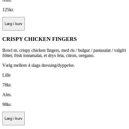
125
kr.
Læg i kurv
CRISPY CHICKEN FINGERS
Bowl m. crispy chicken fingers, med ris / bulgur / pastasalat / valgfri
fritter, frisk tomatsalat, et drys feta, citron, oregano.
Vælg mellem 4 slags dressing/dyppelse.
Lille
78
kr.
Alm.
98
kr.
Læg i kurv