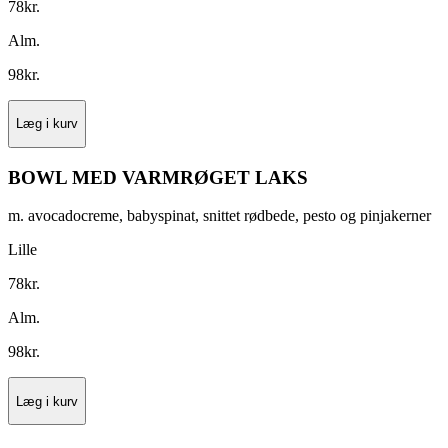
78
kr.
Alm.
98
kr.
Læg i kurv
BOWL MED VARMRØGET LAKS
m. avocadocreme, babyspinat, snittet rødbede, pesto og pinjakerner
Lille
78
kr.
Alm.
98
kr.
Læg i kurv