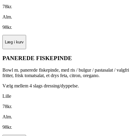
78
kr.
Alm.
98
kr.
Læg i kurv
PANEREDE FISKEPINDE
Bowl m. panerede fiskepinde, med ris / bulgur / pastasalat / valgfri
fritter, frisk tomatsalat, et drys feta, citron, oregano.
Vælg mellem 4 slags dressing/dyppelse.
Lille
78
kr.
Alm.
98
kr.