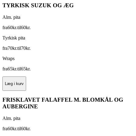
TYRKISK SUZUK OG ÆG
Alm. pita
fra
60
kr.
til
60
kr.
Tyrkisk pita
fra
70
kr.
til
70
kr.
Wraps
fra
65
kr.
til
65
kr.
Læg i kurv
FRISKLAVET FALAFFEL M. BLOMKÅL OG
AUBERGINE
Alm. pita
fra
60
kr.
til
60
kr.