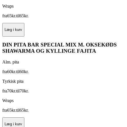
Wraps
fra
65
kr.
til
65
kr.
Læg i kurv
DIN PITA BAR SPECIAL MIX M. OKSEKØDS
SHAWARMA OG KYLLINGE FAJITA
Alm. pita
fra
60
kr.
til
60
kr.
Tyrkisk pita
fra
70
kr.
til
70
kr.
Wraps
fra
65
kr.
til
65
kr.
Læg i kurv