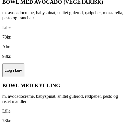
BOWL MED AVOCADO (VEGETARISK)
m. avocadocreme, babyspinat, snittet gulerod, rødpeber, mozzarella,
pesto og tranebær
Lille
78
kr.
Alm.
98
kr.
Læg i kurv
BOWL MED KYLLING
m. avocadocreme, babyspinat, snittet gulerod, rødpeber, pesto og
ristet mandler
Lille
78
kr.