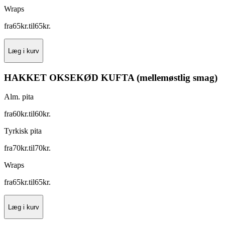
Wraps
fra
65
kr.
til
65
kr.
Læg i kurv
HAKKET OKSEKØD KUFTA (mellemøstlig smag)
Alm. pita
fra
60
kr.
til
60
kr.
Tyrkisk pita
fra
70
kr.
til
70
kr.
Wraps
fra
65
kr.
til
65
kr.
Læg i kurv