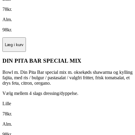
78
kr.
Alm.
98
kr.
Læg i kurv
DIN PITA BAR SPECIAL MIX
Bowl m. Din Pita Bar special mix m. oksekøds shawarma og kylling
fajita, med ris / bulgur / pastasalat / valgfri fritter, frisk tomatsalat, et
drys feta, citron, oregano.
Vælg mellem 4 slags dressing/dyppelse.
Lille
78
kr.
Alm.
98
kr.