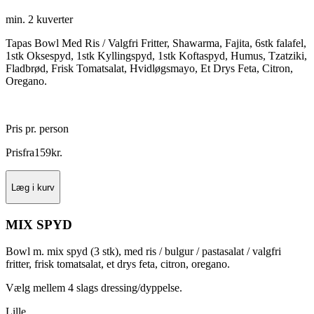
min. 2 kuverter
Tapas Bowl Med Ris / Valgfri Fritter, Shawarma, Fajita, 6stk falafel,
1stk Oksespyd, 1stk Kyllingspyd, 1stk Koftaspyd, Humus, Tzatziki,
Fladbrød, Frisk Tomatsalat, Hvidløgsmayo, Et Drys Feta, Citron,
Oregano.
Pris pr. person
Pris
fra
159
kr.
Læg i kurv
MIX SPYD
Bowl m. mix spyd (3 stk), med ris / bulgur / pastasalat / valgfri
fritter, frisk tomatsalat, et drys feta, citron, oregano.
Vælg mellem 4 slags dressing/dyppelse.
Lille