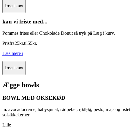
Læg i kurv
kan vi friste med...
Pommes frites eller Chokolade Donut så tryk på Læg i kurv.
Pris
fra
25
kr.
til
55
kr.
Læs mere
i
Læg i kurv
Ægge bowls
BOWL MED OKSEKØD
m. avocadocreme, babyspinat, rødpeber, rødløg, pesto, majs og ristet
solsikkekerner
Lille