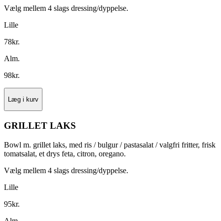
Vælg mellem 4 slags dressing/dyppelse.
Lille
78
kr.
Alm.
98
kr.
Læg i kurv
GRILLET LAKS
Bowl m. grillet laks, med ris / bulgur / pastasalat / valgfri fritter, frisk
tomatsalat, et drys feta, citron, oregano.
Vælg mellem 4 slags dressing/dyppelse.
Lille
95
kr.
Alm.