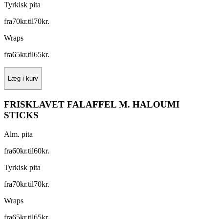
Tyrkisk pita
fra
70
kr.
til
70
kr.
Wraps
fra
65
kr.
til
65
kr.
Læg i kurv
FRISKLAVET FALAFFEL M. HALOUMI
STICKS
Alm. pita
fra
60
kr.
til
60
kr.
Tyrkisk pita
fra
70
kr.
til
70
kr.
Wraps
fra
65
kr.
til
65
kr.