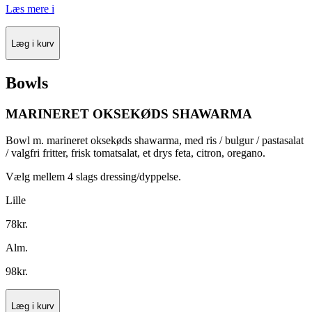
Læs mere
i
Læg i kurv
Bowls
MARINERET OKSEKØDS SHAWARMA
Bowl m. marineret oksekøds shawarma, med ris / bulgur / pastasalat
/ valgfri fritter, frisk tomatsalat, et drys feta, citron, oregano.
Vælg mellem 4 slags dressing/dyppelse.
Lille
78
kr.
Alm.
98
kr.
Læg i kurv