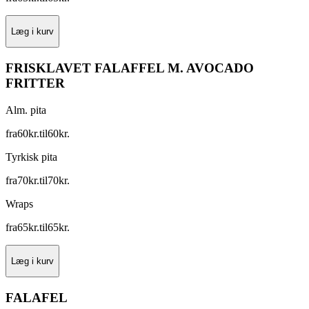
Læg i kurv
FRISKLAVET FALAFFEL M. AVOCADO
FRITTER
Alm. pita
fra
60
kr.
til
60
kr.
Tyrkisk pita
fra
70
kr.
til
70
kr.
Wraps
fra
65
kr.
til
65
kr.
Læg i kurv
FALAFEL