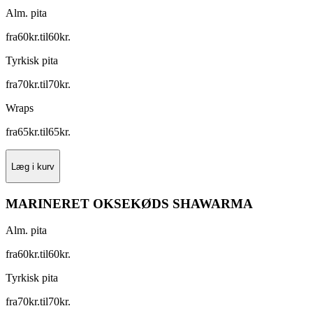
Alm. pita
fra
60
kr.
til
60
kr.
Tyrkisk pita
fra
70
kr.
til
70
kr.
Wraps
fra
65
kr.
til
65
kr.
Læg i kurv
MARINERET OKSEKØDS SHAWARMA
Alm. pita
fra
60
kr.
til
60
kr.
Tyrkisk pita
fra
70
kr.
til
70
kr.