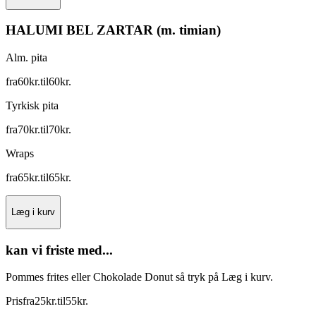
HALUMI BEL ZARTAR (m. timian)
Alm. pita
fra
60
kr.
til
60
kr.
Tyrkisk pita
fra
70
kr.
til
70
kr.
Wraps
fra
65
kr.
til
65
kr.
Læg i kurv
kan vi friste med...
Pommes frites eller Chokolade Donut så tryk på Læg i kurv.
Pris
fra
25
kr.
til
55
kr.