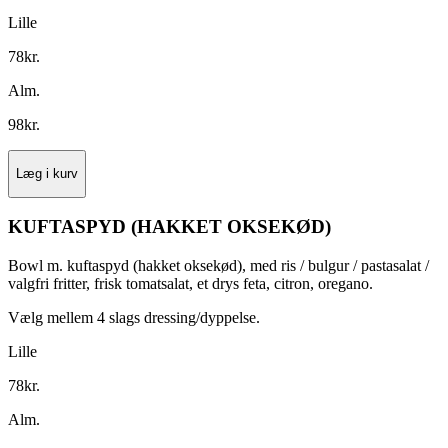
Lille
78
kr.
Alm.
98
kr.
Læg i kurv
KUFTASPYD (HAKKET OKSEKØD)
Bowl m. kuftaspyd (hakket oksekød), med ris / bulgur / pastasalat /
valgfri fritter, frisk tomatsalat, et drys feta, citron, oregano.
Vælg mellem 4 slags dressing/dyppelse.
Lille
78
kr.
Alm.