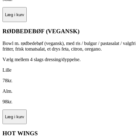
Læg i kurv
RØDBEDEBØF (VEGANSK)
Bowl m. rødbedebøf (vegansk), med ris / bulgur / pastasalat / valgfri
fritter, frisk tomatsalat, et drys feta, citron, oregano.
Vælg mellem 4 slags dressing/dyppelse.
Lille
78
kr.
Alm.
98
kr.
Læg i kurv
HOT WINGS