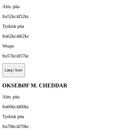
Alm. pita
fra
52
kr.
til
52
kr.
Tyrkisk pita
fra
62
kr.
til
62
kr.
Wraps
fra
57
kr.
til
57
kr.
Læg i kurv
OKSEBØF M. CHEDDAR
Alm. pita
fra
60
kr.
til
60
kr.
Tyrkisk pita
fra
70
kr.
til
70
kr.