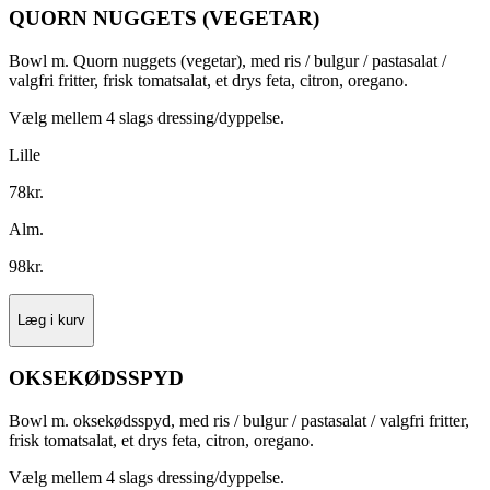
QUORN NUGGETS (VEGETAR)
Bowl m. Quorn nuggets (vegetar), med ris / bulgur / pastasalat /
valgfri fritter, frisk tomatsalat, et drys feta, citron, oregano.
Vælg mellem 4 slags dressing/dyppelse.
Lille
78
kr.
Alm.
98
kr.
Læg i kurv
OKSEKØDSSPYD
Bowl m. oksekødsspyd, med ris / bulgur / pastasalat / valgfri fritter,
frisk tomatsalat, et drys feta, citron, oregano.
Vælg mellem 4 slags dressing/dyppelse.